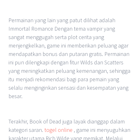
Permainan yang lain yang patut dilihat adalah
Immortal Romance Dengan tema vampir yang
sangat menggugah serta plot cerita yang
menjengkelkan, game ini memberikan peluang agar
mendapatkan bonus dan putaran gratis. Permainan
ini pun dilengkapi dengan fitur Wilds dan Scatters
yang meningkatkan peluang kemenangan, sehingga
itu menjadi rekomendasi bagi para pemain yang
selalu menginginkan sensasi dan kesempatan yang
besar.
Terakhir, Book of Dead juga layak dianggap dalam
kategori saran.
togel online
, game ini menyuguhkan
karakter utama Rich Wilde yang memikat. Melalui