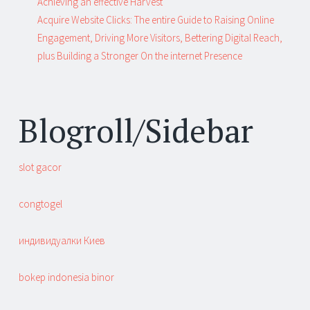
Achieving an effective Harvest
Acquire Website Clicks: The entire Guide to Raising Online
Engagement, Driving More Visitors, Bettering Digital Reach,
plus Building a Stronger On the internet Presence
Blogroll/Sidebar
slot gacor
congtogel
индивидуалки Киев
bokep indonesia binor