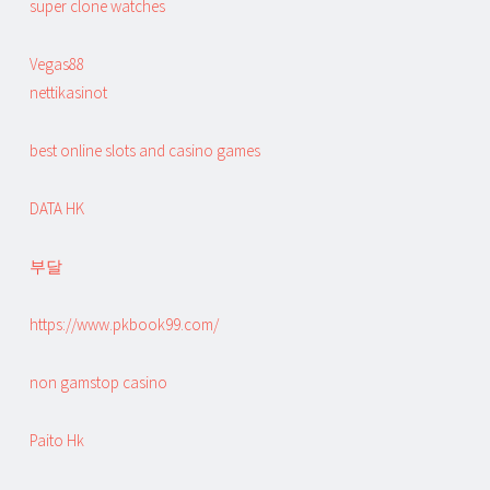
super clone watches
Vegas88
nettikasinot
best online slots and casino games
DATA HK
부달
https://www.pkbook99.com/
non gamstop casino
Paito Hk