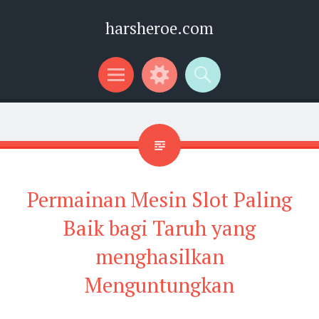
harsheroe.com
Menu
Widgets
Search
Permainan Mesin Slot Paling
Baik bagi Taruh yang
menghasilkan
Menguntungkan