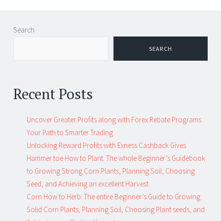
Search
SEARCH
Recent Posts
Uncover Greater Profits along with Forex Rebate Programs
Your Path to Smarter Trading
Unlocking Reward Profits with Exness Cashback Gives
Hammer toe How to Plant: The whole Beginner’s Guidebook
to Growing Strong Corn Plants, Planning Soil, Choosing
Seed, and Achieving an excellent Harvest
Corn How to Herb: The entire Beginner’s Guide to Growing
Solid Corn Plants, Planning Soil, Choosing Plant seeds, and